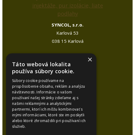
SYNCOL, s.r.o.
Karlová 53
038 15 Karlová
Kancelária:
×
Táto webová lokalita
Tel.:
+421 948 626 051
používa súbory cookie.
Tel.:
+421 905 448 872
Súbory cookie používame na
E-mail:
syncol@syncol.sk
prispôsobenie obsahu, reklám a analýzu
návštevnosti. Informácie o vašom
www.pur-izolacie.sk
používaní našej stránky zdieľame aj s
našimi reklamnými a analytickými
partnermi, ktorí ich môžu kombinovať s
inými informáciami, ktoré ste im poskytli
alebo ktoré zhromaždili pri používaní ich
služieb.