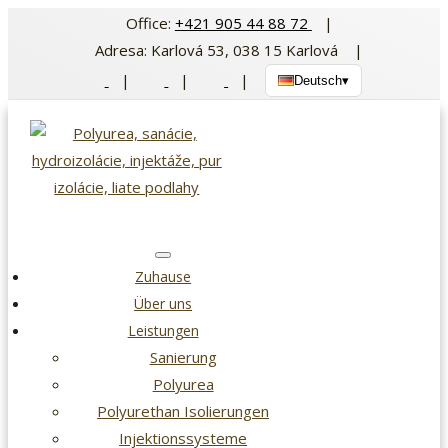
Zum
Office:
+421 905 44 88 72
|
Inhalt
Adresa: Karlová 53, 038 15 Karlová |
springen
|
|
|
Deutsch
▾
Zuhause
Über uns
Leistungen
Sanierung
Polyurea
Polyurethan Isolierungen
Injektionssysteme