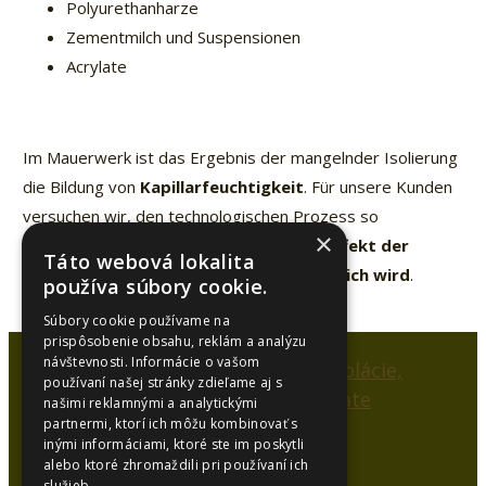
Polyurethanharze
Zementmilch und Suspensionen
Acrylate
Im Mauerwerk ist das Ergebnis der mangelnder Isolierung
die Bildung von
Kapillarfeuchtigkeit
. Für unsere Kunden
versuchen wir, den technologischen Prozess so
×
auszuwählen und zu gestalten, dass der
Effekt der
Táto webová lokalita
Injektierung so langanhaltend wie möglich wird
.
používa súbory cookie.
Súbory cookie používame na
prispôsobenie obsahu, reklám a analýzu
návštevnosti. Informácie o vašom
používaní našej stránky zdieľame aj s
našimi reklamnými a analytickými
partnermi, ktorí ich môžu kombinovať s
inými informáciami, ktoré ste im poskytli
alebo ktoré zhromaždili pri používaní ich
SYNCOL, s.r.o.
služieb.