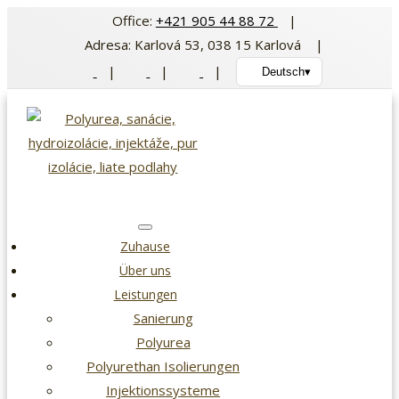
Zum
Office:
+421 905 44 88 72
|
Inhalt
Adresa: Karlová 53, 038 15 Karlová |
springen
|
|
|
Deutsch
▾
Zuhause
Über uns
Leistungen
Sanierung
Polyurea
Polyurethan Isolierungen
Injektionssysteme