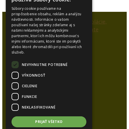
Súbory cookie používame na
prispôsobenie obsahu, reklám a analýzu
návštevnosti. Informácie o vašom
používaní našej stránky zdieľame aj s
našimi reklamnými a analytickými
partnermi, ktorí ich môžu kombinovať s
inými informáciami, ktoré ste im poskytli
alebo ktoré zhromaždili pri používaní ich
SYNCOL, s.r.o.
služieb.
Karlová 53
038 15 Karlová
NEVYHNUTNE POTREBNÉ
VÝKONNOSŤ
Kancelária:
CIELENIE
Tel.:
+421 948 626 051
Tel.:
+421 905 448 872
FUNKCIE
E-mail:
syncol@syncol.sk
NEKLASIFIKOVANÉ
www.pur-izolacie.sk
PRIJAŤ VŠETKO