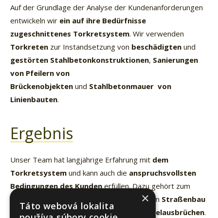
Auf der Grundlage der Analyse der Kundenanforderungen
entwickeln wir
ein auf ihre Bedürfnisse
zugeschnittenes Torkretsystem
. Wir verwenden
Torkreten
zur Instandsetzung von
beschädigten
und
gestörten Stahlbetonkonstruktionen
,
Sanierungen
von Pfeilern von
Brückenobjekten
und
Stahlbetonmauer von
Linienbauten
.
Ergebnis
Unser Team hat langjährige Erfahrung mit
dem
Torkretsystem
und kann auch die
anspruchsvollsten
Bedingungen des Kunden
erfüllen. Dazu gehört zum
×
Beispiel
die Anwendung von Torkreten
im
Straßenbau
Táto webová lokalita
zur
temporären Stabilisierung von Tunnelausbrüchen
.
používa súbory cookie.