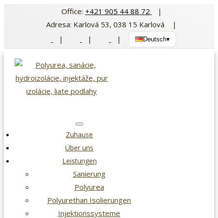
Zum
Office:
+421 905 44 88 72
|
Inhalt
Adresa: Karlová 53, 038 15 Karlová |
springen
|
|
|
Deutsch
▾
Zuhause
Über uns
Leistungen
Sanierung
Polyurea
Polyurethan Isolierungen
Injektionssysteme