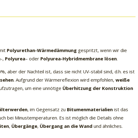
mit
Polyurethan-Wärmedämmung
gespritzt, wenn wir die
n-,
Polyurea
– oder
Polyurea-Hybridmembrane lösen
.
 aber der Nachteil ist, dass sie nicht UV-stabil sind, d.h. es ist
rsehen
. Aufgrund der Wärmereflexion wird empfohlen,
weiße
aufzutragen, um eine unnötige
Überhitzung der Konstruktion
 älterwerden
, im Gegensatz zu
Bitumenmaterialien
ist das
uch bei Minustemperaturen. Es ist möglich die Details ohne
iten
,
Übergänge
,
Übergang an die Wand
und ähnliches.