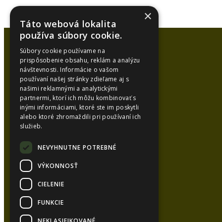
×
Táto webová lokalita
používa súbory cookie.
Súbory cookie používame na
prispôsobenie obsahu, reklám a analýzu
návštevnosti. Informácie o vašom
používaní našej stránky zdieľame aj s
našimi reklamnými a analytickými
partnermi, ktorí ich môžu kombinovať s
inými informáciami, ktoré ste im poskytli
alebo ktoré zhromaždili pri používaní ich
služieb.
NEVYHNUTNE POTREBNÉ
VÝKONNOSŤ
CIELENIE
FUNKCIE
NEKLASIFIKOVANÉ