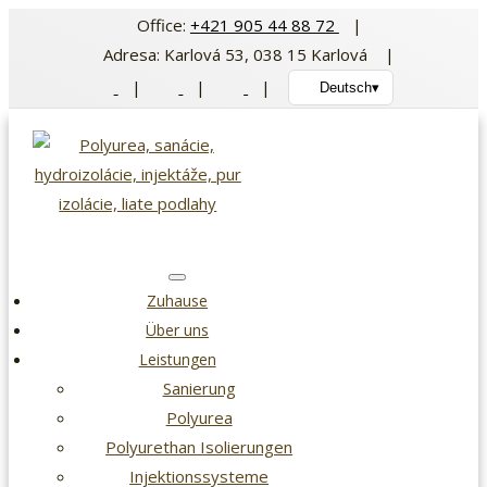
Zum
Office:
+421 905 44 88 72
|
Inhalt
Adresa: Karlová 53, 038 15 Karlová |
springen
|
|
|
Deutsch
▾
Zuhause
Über uns
Leistungen
Sanierung
Polyurea
Polyurethan Isolierungen
Injektionssysteme