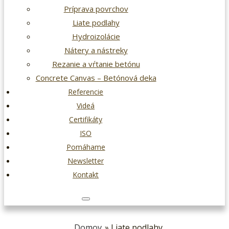
Príprava povrchov
Liate podlahy
Hydroizolácie
Nátery a nástreky
Rezanie a vŕtanie betónu
Concrete Canvas – Betónová deka
Referencie
Videá
Certifikáty
ISO
Pomáhame
Newsletter
Kontakt
Domov
» Liate podlahy