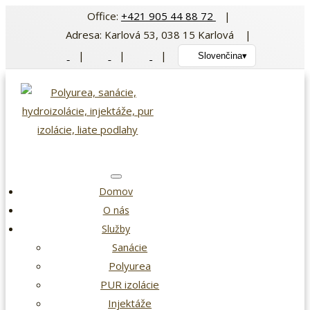
Preskočiť
Office:
+421 905 44 88 72
|
na
Adresa: Karlová 53, 038 15 Karlová |
obsah
|
|
|
Slovenčina
▾
Domov
O nás
Služby
Sanácie
Polyurea
PUR izolácie
Injektáže