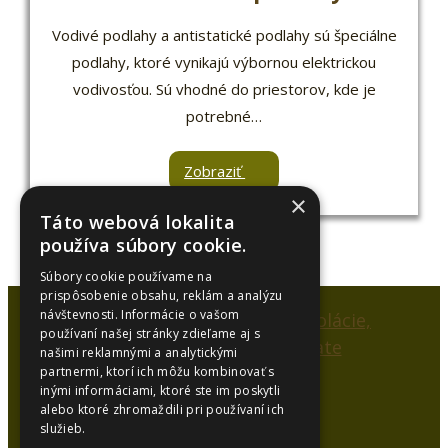
Vodivé podlahy a antistatické podlahy sú špeciálne
podlahy, ktoré vynikajú výbornou elektrickou
vodivosťou. Sú vhodné do priestorov, kde je
potrebné…
Zobraziť
×
Táto webová lokalita
používa súbory cookie.
Súbory cookie používame na
prispôsobenie obsahu, reklám a analýzu
návštevnosti. Informácie o vašom
používaní našej stránky zdieľame aj s
našimi reklamnými a analytickými
partnermi, ktorí ich môžu kombinovať s
inými informáciami, ktoré ste im poskytli
alebo ktoré zhromaždili pri používaní ich
SYNCOL, s.r.o.
služieb.
Karlová 53