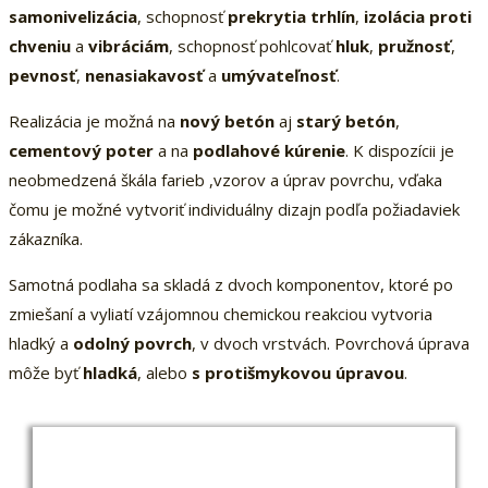
samonivelizácia
, schopnosť
prekrytia trhlín
,
izolácia proti
chveniu
a
vibráciám
, schopnosť pohlcovať
hluk
,
pružnosť
,
pevnosť
,
nenasiakavosť
a
umývateľnosť
.
Realizácia je možná na
nový betón
aj
starý betón
,
cementový poter
a na
podlahové kúrenie
. K dispozícii je
neobmedzená škála farieb ,vzorov a úprav povrchu, vďaka
čomu je možné vytvoriť individuálny dizajn podľa požiadaviek
zákazníka.
Samotná podlaha sa skladá z dvoch komponentov, ktoré po
zmiešaní a vyliatí vzájomnou chemickou reakciou vytvoria
hladký a
odolný povrch
, v dvoch vrstvách. Povrchová úprava
môže byť
hladká
, alebo
s protišmykovou úpravou
.