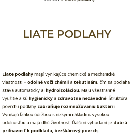
LIATE PODLAHY
Liate podlahy
majú vynikajúce chemické a mechanické
vlastnosti –
odolné voči chémii
a
tekutinám
, čím sa podlaha
stáva automaticky aj
hydroizoláciou
. Majú všestranné
využitie a sú
hygienicky
a
zdravotne nezávadné
. Štruktúra
povrchu podlahy
zabraňuje rozmnožovaniu baktérií
.
Vynikajú ľahkou údržbou s nízkymi nákladmi, vysokou
odolnosťou a majú dlhú životnosť. Ďalšími výhodami je
dobrá
priľnavosť k podkladu
,
bezškárový povrch
,