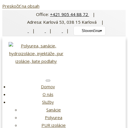
Preskočiť na obsah
Office:
+421 905 44 88 72
|
Adresa: Karlová 53, 038 15 Karlová |
|
|
|
Slovenčina
▾
Domov
O nás
Služby
Sanácie
Polyurea
PUR izolácie