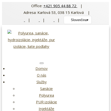
Preskočiť
Office:
+421 905 44 88 72
|
na
Adresa: Karlová 53, 038 15 Karlová |
obsah
|
|
|
Slovenčina
▾
Domov
O nás
Služby
Sanácie
Polyurea
PUR izolácie
Injektáže