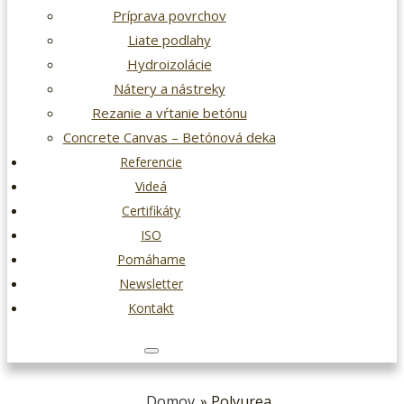
Príprava povrchov
Liate podlahy
Hydroizolácie
Nátery a nástreky
Rezanie a vŕtanie betónu
Concrete Canvas – Betónová deka
Referencie
Videá
Certifikáty
ISO
Pomáhame
Newsletter
Kontakt
Domov
» Polyurea