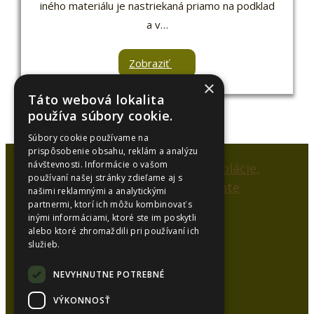
iného materiálu je nastriekaná priamo na podklad
a v…
Zobraziť
×
Táto webová lokalita
používa súbory cookie.
Súbory cookie používame na
prispôsobenie obsahu, reklám a analýzu
návštevnosti. Informácie o vašom
používaní našej stránky zdieľame aj s
našimi reklamnými a analytickými
partnermi, ktorí ich môžu kombinovať s
inými informáciami, ktoré ste im poskytli
SYNCOL, s.r.o.
alebo ktoré zhromaždili pri používaní ich
služieb.
Karlová 53
038 15 Karlová
NEVYHNUTNE POTREBNÉ
VÝKONNOSŤ
Kancelária: