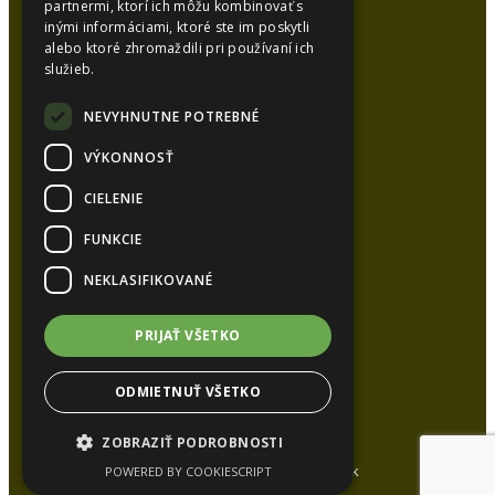
partnermi, ktorí ich môžu kombinovať s
inými informáciami, ktoré ste im poskytli
alebo ktoré zhromaždili pri používaní ich
SYNCOL, s.r.o.
služieb.
Karlová 53
038 15 Karlová
NEVYHNUTNE POTREBNÉ
VÝKONNOSŤ
Kancelária:
CIELENIE
Tel.:
+421 948 626 051
Tel.:
+421 905 448 872
FUNKCIE
E-mail:
syncol@syncol.sk
NEKLASIFIKOVANÉ
www.pur-izolacie.sk
PRIJAŤ VŠETKO
ODMIETNUŤ VŠETKO
ZOBRAZIŤ PODROBNOSTI
All rights reserved www.syncol.sk
POWERED BY COOKIESCRIPT