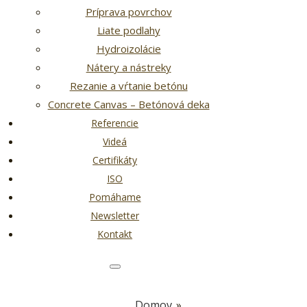
Príprava povrchov
Liate podlahy
Hydroizolácie
Nátery a nástreky
Rezanie a vŕtanie betónu
Concrete Canvas – Betónová deka
Referencie
Videá
Certifikáty
ISO
Pomáhame
Newsletter
Kontakt
Domov
»