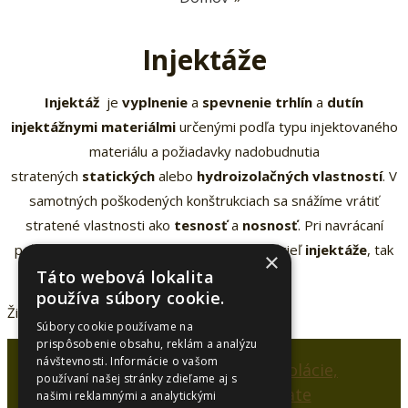
Injektáže
Injektáž
je
vyplnenie
a
spevnenie trhlín
a
dutín
injektážnymi materiálmi
určenými podľa typu injektovaného
materiálu a požiadavky nadobudnutia
stratených
statických
alebo
hydroizolačných vlastností
. V
samotných poškodených konštrukciach sa snážíme vrátiť
stratené vlastnosti ako
tesnosť
a
nosnosť
. Pri navrácaní
požadovaných vlastností je nutné stanoviť cieľ
injektáže
, tak
×
aby splnila požadovaný účel.
Táto webová lokalita
používa súbory cookie.
Žiadne produkty sa nenašli.
Súbory cookie používame na
prispôsobenie obsahu, reklám a analýzu
návštevnosti. Informácie o vašom
používaní našej stránky zdieľame aj s
našimi reklamnými a analytickými