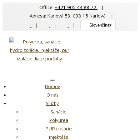
Preskočiť
Office:
+421 905 44 88 72
|
na
Adresa: Karlová 53, 038 15 Karlová |
obsah
|
|
|
Slovenčina
▾
Domov
O nás
Služby
Sanácie
Polyurea
PUR izolácie
Injektáže