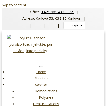
Skip to content
Office:
+421 905 44 88 72
|
Adresa: Karlová 53, 038 15 Karlová |
|
|
|
English
▾
Home
About us
Services
Remediations
Polyurea
Heat insulations