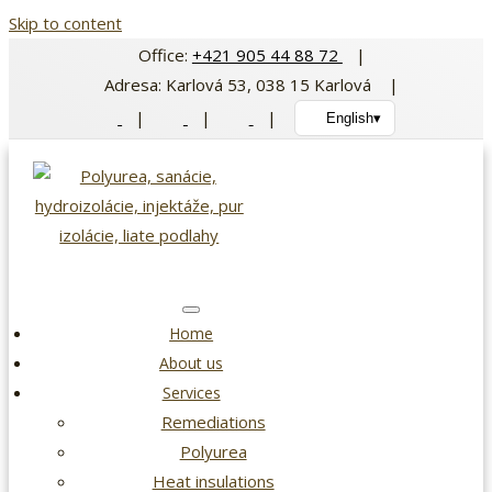
Skip to content
Office:
+421 905 44 88 72
|
Adresa: Karlová 53, 038 15 Karlová |
|
|
|
English
▾
Home
About us
Services
Remediations
Polyurea
Heat insulations