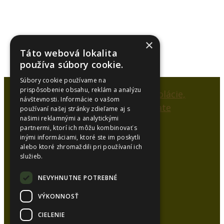
×
Táto webová lokalita
používa súbory cookie.
Súbory cookie používame na
prispôsobenie obsahu, reklám a analýzu
návštevnosti. Informácie o vašom
používaní našej stránky zdieľame aj s
našimi reklamnými a analytickými
partnermi, ktorí ich môžu kombinovať s
inými informáciami, ktoré ste im poskytli
SYNCOL, s.r.o.
alebo ktoré zhromaždili pri používaní ich
Karlová 53
služieb.
038 15 Karlová
NEVYHNUTNE POTREBNÉ
Kancelária:
VÝKONNOSŤ
Tel.:
+421 948 626 051
CIELENIE
Tel.:
+421 905 448 872