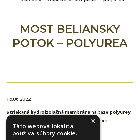
MOST BELIANSKY
POTOK – POLYUREA
16.06.2022
Striekaná hydroizolačná membrána
na báze
polyurey
×
s prípravou podkladu a UV ochranným náterom.
Táto webová lokalita
používa súbory cookie.