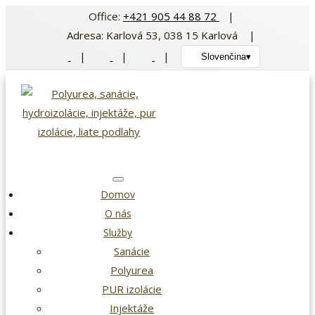
Preskočiť
Office:
+421 905 44 88 72
|
na
Adresa: Karlová 53, 038 15 Karlová |
obsah
|
|
|
Slovenčina
▾
Domov
O nás
Služby
Sanácie
Polyurea
PUR izolácie
Injektáže