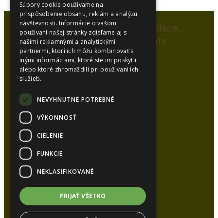
Súbory cookie používame na
prispôsobenie obsahu, reklám a analýzu
návštevnosti. Informácie o vašom
používaní našej stránky zdieľame aj s
našimi reklamnými a analytickými
partnermi, ktorí ich môžu kombinovať s
inými informáciami, ktoré ste im poskytli
alebo ktoré zhromaždili pri používaní ich
SYNCOL, s.r.o.
služieb.
Karlová 53
038 15 Karlová
NEVYHNUTNE POTREBNÉ
VÝKONNOSŤ
Kancelária:
CIELENIE
Tel.:
+421 948 626 051
Tel.:
+421 905 448 872
FUNKCIE
E-mail:
syncol@syncol.sk
NEKLASIFIKOVANÉ
www.pur-izolacie.sk
PRIJAŤ VŠETKO