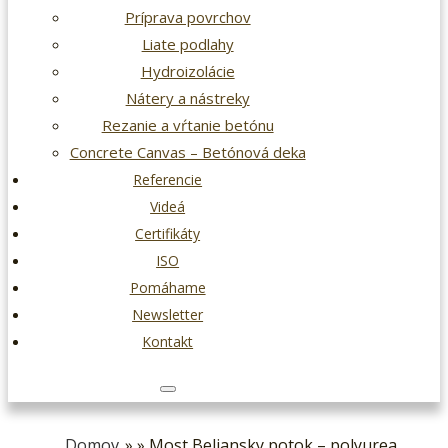
Príprava povrchov
Liate podlahy
Hydroizolácie
Nátery a nástreky
Rezanie a vŕtanie betónu
Concrete Canvas – Betónová deka
Referencie
Videá
Certifikáty
ISO
Pomáhame
Newsletter
Kontakt
Domov
» » Most Beliansky potok – polyurea