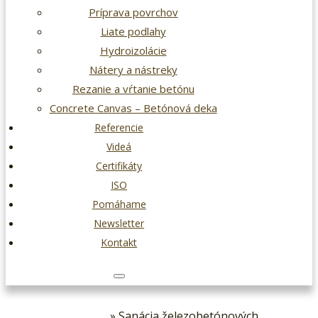
Príprava povrchov
Liate podlahy
Hydroizolácie
Nátery a nástreky
Rezanie a vŕtanie betónu
Concrete Canvas – Betónová deka
Referencie
Videá
Certifikáty
ISO
Pomáhame
Newsletter
Kontakt
» Sanácia železobetónových