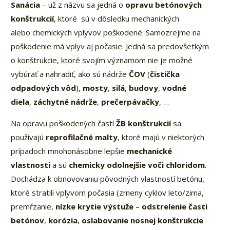
Sanácia
– už z názvu sa jedná o
opravu betónových
konštrukcií
, ktoré sú v dôsledku mechanických
alebo chemických vplyvov poškodené. Samozrejme na
poškodenie má vplyv aj počasie. Jedná sa predovšetkým
o konštrukcie, ktoré svojím významom nie je možné
vybúrať a nahradiť, ako sú nádrže
ČOV
(
čistička
odpadových vôd
),
mosty
,
silá
,
budovy
,
vodné
diela
,
záchytné nádrže
,
prečerpávačky
, …
Na opravu poškodených častí
ŽB konštrukcií
sa
používajú
reprofilačné malty
, ktoré majú v niektorých
prípadoch mnohonásobne lepšie
mechanické
vlastnosti
a sú
chemicky odolnejšie voči chloridom
.
Dochádza k obnovovaniu pôvodných vlastností betónu,
ktoré stratili vplyvom počasia (zmeny cyklov leto/zima,
premŕzanie,
nízke krytie výstuže
–
odstrelenie časti
betónov
,
korózia
,
oslabovanie nosnej konštrukcie