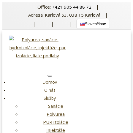
Preskočiť
Office:
+421 905 44 88 72
|
na
Adresa: Karlová 53, 038 15 Karlová |
obsah
|
|
|
Slovenčina
▾
Domov
O nás
Služby
Sanácie
Polyurea
PUR izolácie
Injektáže