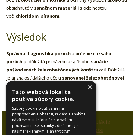
obsiahnuté v
sanačnom materiáli
s odolnosťou
voči
chloridom
,
síranom
.
Výsledok
Správna diagnostika porúch
a
určenie rozsahu
porúch
je dôležitá pri návrhu a spôsobe
sanácie
poškodených železobetónových konštrukcií
. Dôležitá
je aj znalosť ďalšieho účelu
sanovanej železobetónovej
×
konštrukcie
.
Táto webová lokalita
používa súbory cookie.
Súbory cookie používame na
prispôsobenie obsahu, reklám a analýzu
návštevnosti. Informácie o vašom
používaní našej stránky zdieľame aj s
našimi reklamnými a analytickými