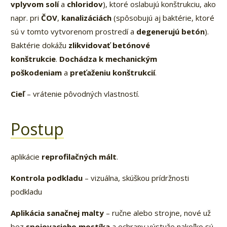
vplyvom solí
a
chloridov
), ktoré oslabujú konštrukciu, ako
napr. pri
ČOV
,
kanalizáciách
(spôsobujú aj baktérie, ktoré
sú v tomto vytvorenom prostredí a
degenerujú betón
).
Baktérie dokážu
zlikvidovať betónové
konštrukcie
.
Dochádza k mechanickým
poškodeniam
a
preťaženiu konštrukcií
.
Cieľ
– vrátenie pôvodných vlastností.
Postup
aplikácie
reprofilačných mált
.
Kontrola podkladu
– vizuálna, skúškou prídržnosti
podkladu
Aplikácia sanačnej malty
– ručne alebo strojne, nové už
bez
spojovacieho mostíka
a ochrany výstuže nakoľko sú