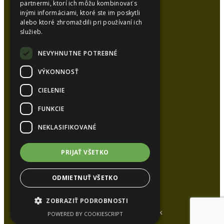
partnermi, ktorí ich môžu kombinovať s
inými informáciami, ktoré ste im poskytli
alebo ktoré zhromaždili pri používaní ich
SYNCOL, s.r.o.
služieb.
Karlová 53
038 15 Karlová
NEVYHNUTNE POTREBNÉ
VÝKONNOSŤ
Kancelária:
CIELENIE
Tel.:
+421 948 626 051
Tel.:
+421 905 448 872
FUNKCIE
E-mail:
syncol@syncol.sk
NEKLASIFIKOVANÉ
www.pur-izolacie.sk
PRIJAŤ VŠETKO
ODMIETNUŤ VŠETKO
ZOBRAZIŤ PODROBNOSTI
All rights reserved www.syncol.sk
POWERED BY COOKIESCRIPT