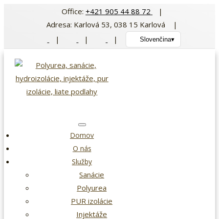
Preskočiť
Office:
+421 905 44 88 72
|
na
Adresa: Karlová 53, 038 15 Karlová |
obsah
|
|
|
Slovenčina
▾
Domov
O nás
Služby
Sanácie
Polyurea
PUR izolácie
Injektáže