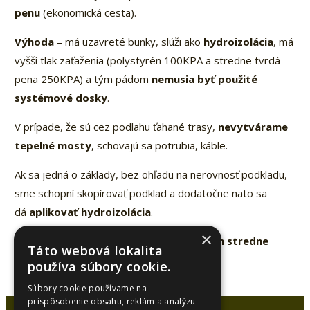
penu
(ekonomická cesta).
Výhoda
– má uzavreté bunky, slúži ako
hydroizolácia
, má
vyšší tlak zaťaženia (polystyrén 100KPA a stredne tvrdá
pena 250KPA) a tým pádom
nemusia byť použité
systémové dosky
.
V prípade, že sú cez podlahu ťahané trasy,
nevytvárame
tepelné mosty
, schovajú sa potrubia, káble.
Ak sa jedná o základy, bez ohľadu na nerovnosť podkladu,
sme schopní skopírovať podklad a dodatočne nato sa
dá
aplikovať hydroizolácia
.
×
Hrúbka 10cm polystyrénu sa rovná 6 cm stredne
Táto webová lokalita
tvrdej peny.
používa súbory cookie.
Súbory cookie používame na
prispôsobenie obsahu, reklám a analýzu