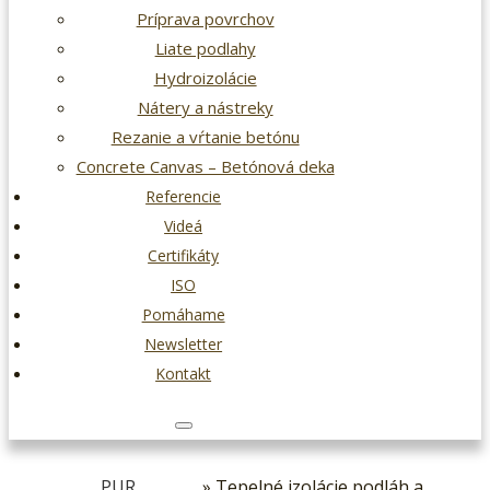
Príprava povrchov
Liate podlahy
Hydroizolácie
Nátery a nástreky
Rezanie a vŕtanie betónu
Concrete Canvas – Betónová deka
Referencie
Videá
Certifikáty
ISO
Pomáhame
Newsletter
Kontakt
PUR
» Tepelné izolácie podláh a