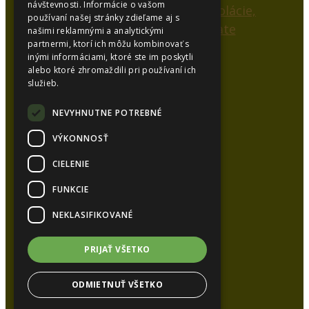
návštevnosti. Informácie o vašom
používaní našej stránky zdieľame aj s
našimi reklamnými a analytickými
partnermi, ktorí ich môžu kombinovať s
inými informáciami, ktoré ste im poskytli
alebo ktoré zhromaždili pri používaní ich
SYNCOL, s.r.o.
služieb.
Karlová 53
038 15 Karlová
NEVYHNUTNE POTREBNÉ
VÝKONNOSŤ
Kancelária:
CIELENIE
Tel.:
+421 948 626 051
Tel.:
+421 905 448 872
FUNKCIE
E-mail:
syncol@syncol.sk
NEKLASIFIKOVANÉ
www.pur-izolacie.sk
PRIJAŤ VŠETKO
ODMIETNUŤ VŠETKO