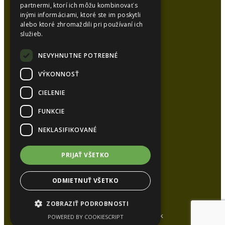
partnermi, ktorí ich môžu kombinovať s
inými informáciami, ktoré ste im poskytli
alebo ktoré zhromaždili pri používaní ich
SYNCOL, s.r.o.
služieb.
Karlová 53
038 15 Karlová
NEVYHNUTNE POTREBNÉ
VÝKONNOSŤ
Kancelária:
CIELENIE
Tel.:
+421 948 626 051
Tel.:
+421 905 448 872
FUNKCIE
E-mail:
syncol@syncol.sk
NEKLASIFIKOVANÉ
www.pur-izolacie.sk
PRIJAŤ VŠETKO
ODMIETNUŤ VŠETKO
ZOBRAZIŤ PODROBNOSTI
All rights reserved www.syncol.sk
POWERED BY COOKIESCRIPT