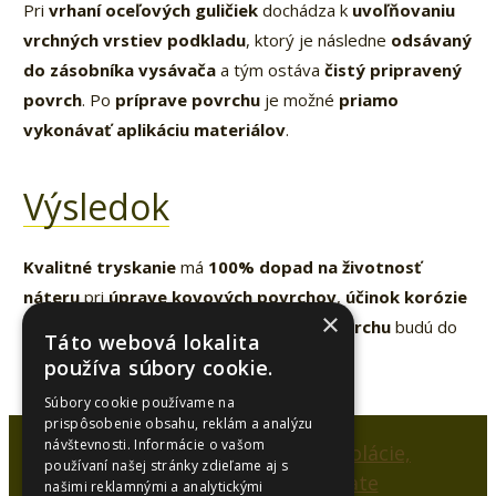
Pri
vrhaní oceľových guličiek
dochádza k
uvoľňovaniu
vrchných vrstiev podkladu
, ktorý je následne
odsávaný
do zásobníka vysávača
a tým ostáva
čistý pripravený
povrch
. Po
príprave povrchu
je možné
priamo
vykonávať aplikáciu materiálov
.
Výsledok
Kvalitné tryskanie
má
100% dopad na životnosť
náteru
pri
úprave kovových povrchov
,
účinok korózie
×
sa minimalizuje
a
náklady na údržbu povrchu
budú do
Táto webová lokalita
budúcnosti
podstatne nižšie
.
používa súbory cookie.
Súbory cookie používame na
prispôsobenie obsahu, reklám a analýzu
návštevnosti. Informácie o vašom
používaní našej stránky zdieľame aj s
našimi reklamnými a analytickými