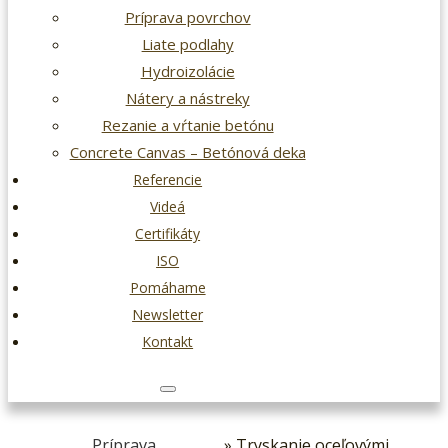
Príprava povrchov
Liate podlahy
Hydroizolácie
Nátery a nástreky
Rezanie a vŕtanie betónu
Concrete Canvas – Betónová deka
Referencie
Videá
Certifikáty
ISO
Pomáhame
Newsletter
Kontakt
Príprava
» Tryskanie oceľovými