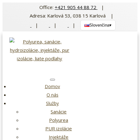
Preskočiť
Office:
+421 905 44 88 72
|
na
Adresa: Karlová 53, 038 15 Karlová |
obsah
|
|
|
Slovenčina
▾
Domov
O nás
Služby
Sanácie
Polyurea
PUR izolácie
Injektáže