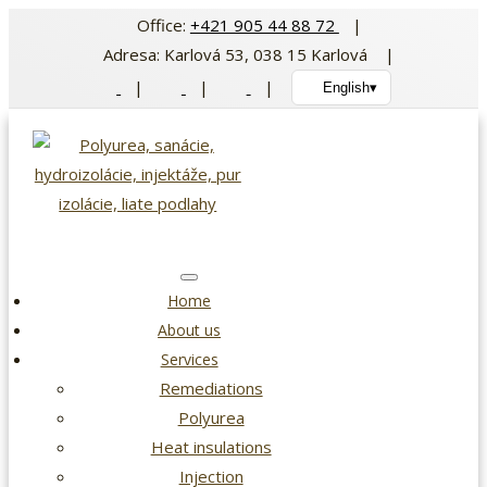
Skip
Office:
+421 905 44 88 72
|
to
Adresa: Karlová 53, 038 15 Karlová |
content
|
|
|
English
▾
Home
About us
Services
Remediations
Polyurea
Heat insulations
Injection