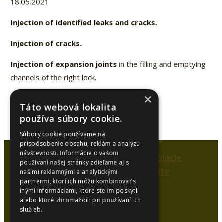
18.05.2021
Injection of identified leaks and cracks.
Injection of cracks.
Injection of expansion joints
in the filling and emptying
channels of the right lock.
×
Injection for armoring
.
Táto webová lokalita
používa súbory cookie.
Súbory cookie používame na
prispôsobenie obsahu, reklám a analýzu
návštevnosti. Informácie o vašom
používaní našej stránky zdieľame aj s
našimi reklamnými a analytickými
partnermi, ktorí ich môžu kombinovať s
inými informáciami, ktoré ste im poskytli
alebo ktoré zhromaždili pri používaní ich
SYNCOL, s.r.o.
služieb.
Karlová 53