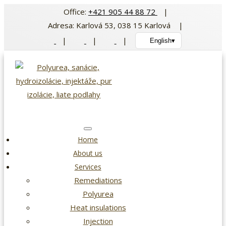
Skip
Office:
+421 905 44 88 72
|
to
Adresa: Karlová 53, 038 15 Karlová |
content
|
|
|
English
▾
Home
About us
Services
Remediations
Polyurea
Heat insulations
Injection