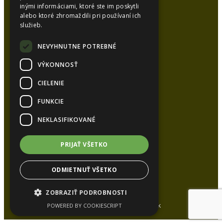
inými informáciami, ktoré ste im poskytli
alebo ktoré zhromaždili pri používaní ich
SYNCOL, s.r.o.
služieb.
Karlová 53
038 15 Karlová
NEVYHNUTNE POTREBNÉ
VÝKONNOSŤ
Kancelária:
CIELENIE
Tel.:
+421 948 626 051
Tel.:
+421 905 448 872
FUNKCIE
E-mail:
syncol@syncol.sk
NEKLASIFIKOVANÉ
www.pur-izolacie.sk
PRIJAŤ VŠETKO
ODMIETNUŤ VŠETKO
ZOBRAZIŤ PODROBNOSTI
All rights reserved www.syncol.sk
POWERED BY COOKIESCRIPT