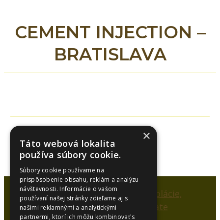
CEMENT INJECTION –
BRATISLAVA
×
06.03.2024
Táto webová lokalita
používa súbory cookie.
Súbory cookie používame na
prispôsobenie obsahu, reklám a analýzu
návštevnosti. Informácie o vašom
používaní našej stránky zdieľame aj s
našimi reklamnými a analytickými
partnermi, ktorí ich môžu kombinovať s