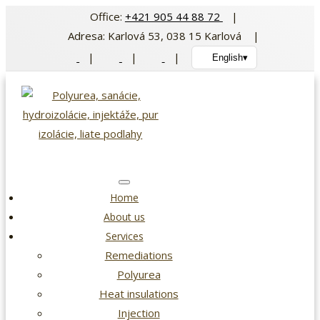
Skip
Office:
+421 905 44 88 72
|
to
Adresa: Karlová 53, 038 15 Karlová |
content
|
|
|
English
▾
Home
About us
Services
Remediations
Polyurea
Heat insulations
Injection