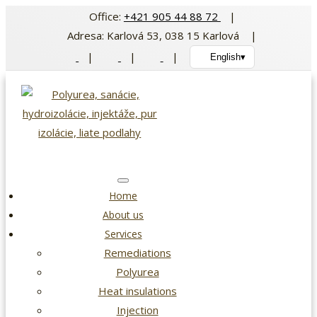
Skip
Office:
+421 905 44 88 72
|
to
Adresa: Karlová 53, 038 15 Karlová |
content
|
|
|
English
▾
Home
About us
Services
Remediations
Polyurea
Heat insulations
Injection