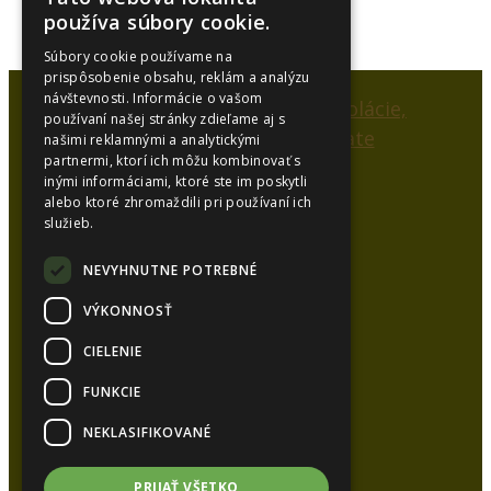
používa súbory cookie.
Súbory cookie používame na
prispôsobenie obsahu, reklám a analýzu
návštevnosti. Informácie o vašom
používaní našej stránky zdieľame aj s
našimi reklamnými a analytickými
partnermi, ktorí ich môžu kombinovať s
inými informáciami, ktoré ste im poskytli
alebo ktoré zhromaždili pri používaní ich
SYNCOL, s.r.o.
služieb.
Karlová 53
038 15 Karlová
NEVYHNUTNE POTREBNÉ
VÝKONNOSŤ
Kancelária:
CIELENIE
Tel.:
+421 948 626 051
Tel.:
+421 905 448 872
FUNKCIE
E-mail:
syncol@syncol.sk
NEKLASIFIKOVANÉ
www.pur-izolacie.sk
PRIJAŤ VŠETKO