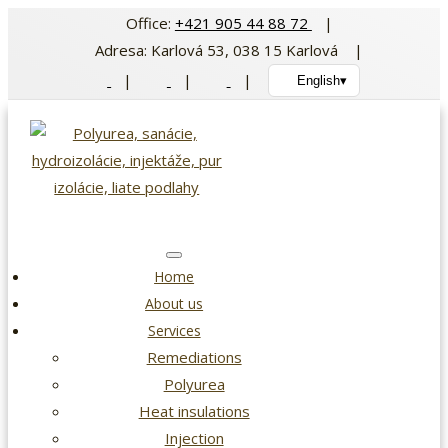
Skip
Office:
+421 905 44 88 72
|
to
Adresa: Karlová 53, 038 15 Karlová |
content
|
|
|
English
▾
Home
About us
Services
Remediations
Polyurea
Heat insulations
Injection