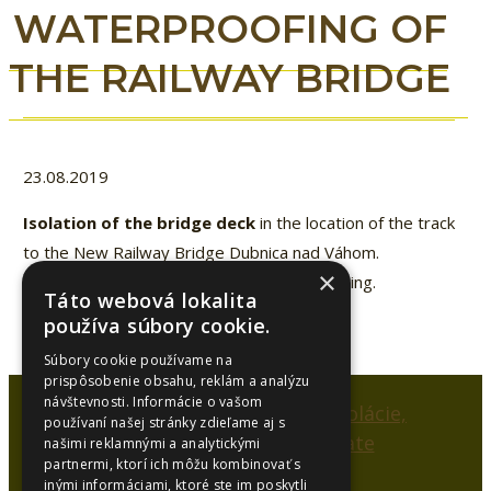
WATERPROOFING OF
THE RAILWAY BRIDGE
23.08.2019
Isolation of the bridge deck
in the location of the track
to the New Railway Bridge Dubnica nad Váhom.
×
Implementation of
Sikalastic airless
spraying.
Táto webová lokalita
používa súbory cookie.
Súbory cookie používame na
prispôsobenie obsahu, reklám a analýzu
návštevnosti. Informácie o vašom
používaní našej stránky zdieľame aj s
našimi reklamnými a analytickými
partnermi, ktorí ich môžu kombinovať s
inými informáciami, ktoré ste im poskytli